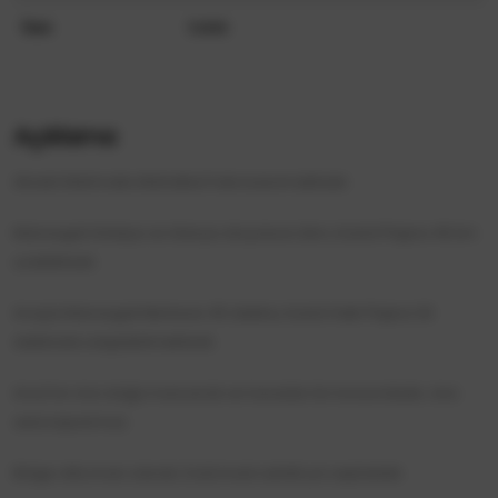
İlan
Satılık
Açıklama
Akseki Mahmutlu Mahallesi'nde bulunmaktadır.
Manavgat Antalya ve Alanya otoyoluna 2km, Kızılot Plajına 45 km
uzaklıktadır.
Araçla Manavgat Merkeze 45 dakika, Kızılot Halk Plajına 30
dakikada ulaşılabilmektedir.
Arsa'nın önü doğa manzaralı ve havadar bir konumdadır, önü
asla kapanmaz.
Bölge villa imarı olarak 2 kat imarlı asfalt yol cephelidir.