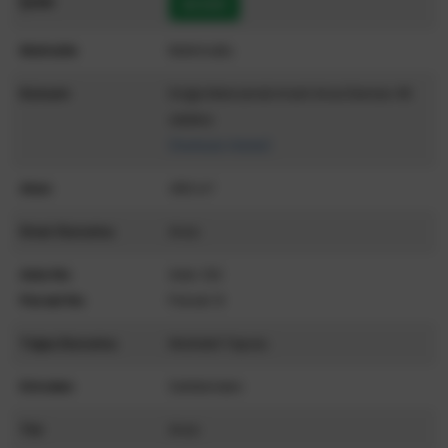
Şube
AKSEKİ
Mahalle
Mahmutlu
Konum
Doğa Manzaralı imarlı Arsa Denize 45
dakika
(Haritada Göster)
Alan
450 m²
İmar Durumu
Arsa
Ada No
Ada: 122
Parsel No
Parsel: 8
Tapu Durumu
Müstakil Tapulu
Kimden
Sahibinden
Tür
Arsa