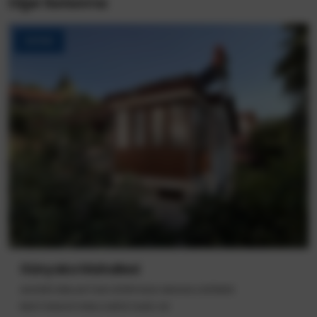
Diğer İlanlarımız
SATILIK
Günyaka Mahallesi
AKSEKİ EMLAKTAN GÜNYAKA MAHALLESİNDE
RESTORASYONLU MÜSTAKİL EV