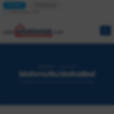
AKSEKİ
MANAVGAT
(+90) 535 104-9735
ANASAYFA
İLAN DETAY
Mahmutlu Mahallesi
Doğa Manzaralı imarlı Arsa Denize 45 dakika