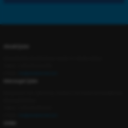
Akseki Şube
Demirciler Mah, Mustafa Duruk Cad, No :8-2 Akseki, Antalya
Telefon : (+90) 535 104-9735
E-Posta :
info@aksekiemlak.com
Manavgat Şube
Bahçelievler mah. Çetin Emeç Caddesi İZ-GE market yanı AksekiEmlak,
Manavgat/Antalya
Telefon : (+90) 544 969 91 91
E-Posta :
info@aksekiemlak.com
Linkler