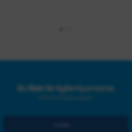
Bu
İlan
ile ilgileniyorsanız.
Bizimle iletişime geçin!
İLETIŞIM