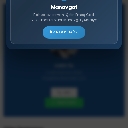
Manavgat
Emlak Danışmanı
Bahçelievler mah. Çetin Emeç Cad.
İZ-GE market yanı, Manavgat/Antalya
İLANLARI GÖR
Vahit Öz
(+90) 535 104-9735
info@aksekiemlak.com
ARA
WHATSAPP