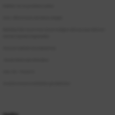
Elektrik, Yol, Su problemi yoktur.
Arsa 450m2 kara net alana sahiptir.
Belediye'den resmi imar durum belgesi alınmış olup istenirse
hemen inşaata başlanabilir.
Arsa yol cepheli önü kapanmaz
Akseki Mahmutlu Mahallesi
Ada: 122 - Parsel: 8
Arazinin konumu haritadan görebilirsiniz.
Harita