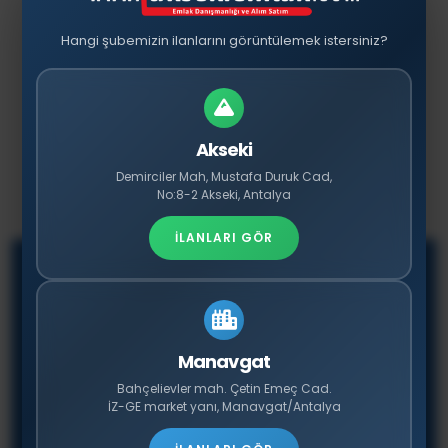
Hangi şubemizin ilanlarını görüntülemek istersiniz?
Akseki
Demirciler Mah, Mustafa Duruk Cad,
No:8-2 Akseki, Antalya
İLANLARI GÖR
Emlak Danışmanı
Manavgat
Bahçelievler mah. Çetin Emeç Cad.
İZ-GE market yanı, Manavgat/Antalya