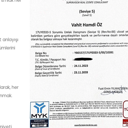
i Emlak her
Kepezbeleni Köyü
AKSEKİ EMLAK'TAN
 anlayışı
KEPEZBELENİ'NDE SATILIK
ARAZİ
ümlerini
larak, her
sunmak.
niyeti