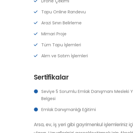
Drone Çekimi
SATILIK
Tapu Online Randevu
Arazi Sınırı Belirleme
Mimari Proje
Tüm Tapu İşlemleri
Alım ve Satım İşlemleri
Demirciler Mahallesi
AKSEKİ EMLAKTAN
Sertifikalar
DEMİRCİLERDE SATILIK 2 + 1
DAİRE
Seviye 5 Sorumlu Emlak Danışmanı Mesleki Yet
Belgesi
Emlak Danışmanlığı Eğitimi
Arsa, ev, iş yeri gibi gayrimenkul işlemleriniz iç