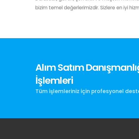
bizim temel değerlerimizdir. Sizlere en iyi hi
Alım Satım Danışmanlığ
İşlemleri
Tüm işlemleriniz için profesyonel dest