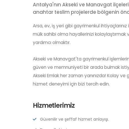
Antalya'nın Akseki ve Manavgat ilçeler
anahtar teslim projelerde bölgenin öncü
Arsa, ev, iş yeri gibi gayrimenkul ihtiyaçlarını
mülk sahibi olma hayallerinizi kolaylaştırmak
yardımcı olmaktır.
Akseki ve Manavgat'ta gayrimenkul işlemleri
Semih K
güven ve memnuniyeti bir arada bulmak istiy
(+90) 544 9
Akseki Emlak her zaman yanınızda! Kolay ve gü
info@aksekie
hizmet deneyimi için bizi tercih edin.
Hizmetlerimiz
Güvenilir ve şeffaf hizmet anlayışı.