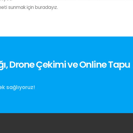
zmeti sunmak için buradayız.
ı, Drone Çekimi ve Online Tapu
ek sağlıyoruz!