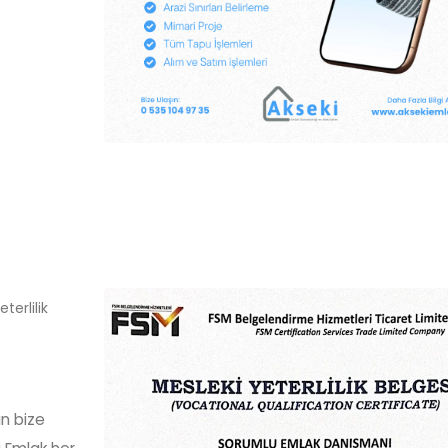
SATILIK
SATILIK
Günyaka Mahallesi
AKSEKİ EMLAKTAN GÜNY
MAHALLESİNDE
RESTORASYONLU MÜSTA
EV
erlilik
in bize