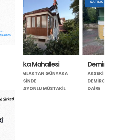
SATILIK
SATILIK
Demirciler Mahallesi
AKA
AKSEKİ EMLAKTAN
DEMİRCİLERDE SATILIK 2 + 1
KİL
DAİRE