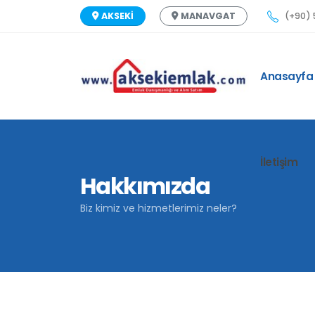
(+90) 
AKSEKİ
MANAVGAT
Anasayfa
İletişim
Hakkımızda
Biz kimiz ve hizmetlerimiz neler?