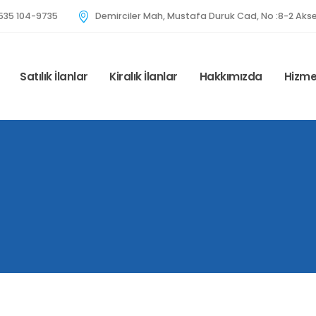
535 104-9735
Demirciler Mah, Mustafa Duruk Cad, No :8-2 Akse
Satılık İlanlar
Kiralık İlanlar
Hakkımızda
Hizme