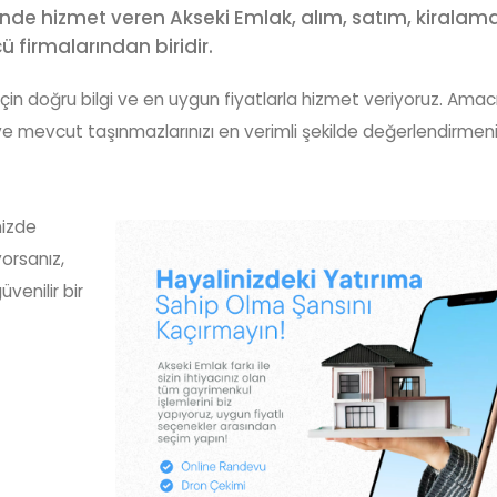
inde hizmet veren Akseki Emlak, alım, satım, kiralam
 firmalarından biridir.
z için doğru bilgi ve en uygun fiyatlarla hizmet veriyoruz. Amac
 ve mevcut taşınmazlarınızı en verimli şekilde değerlendirmen
nizde
Vahit 
enar
Mehtap Meydan
orsanız,
(+90) 535 1
69 91 91
(+90) 544 969 91 91
venilir bir
info@aksekie
mlak.com
info@aksekiemlak.com