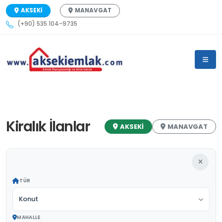
AKSEKİ
MANAVGAT
(+90) 535 104-9735
Kiralık İlanlar
AKSEKİ
MANAVGAT
TÜR
Konut
MAHALLE