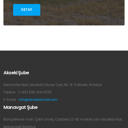
DETAY
Akseki Şube
Demirciler Mah, Mustafa Duruk Cad, No :8-2 Akseki, Antalya
Telefon : (+90) 535 104-9735
E-Posta :
info@aksekiemlak.com
Manavgat Şube
Bahçelievler mah. Çetin Emeç Caddesi İZ-GE market yanı AksekiEmlak,
Manavgat/Antalya